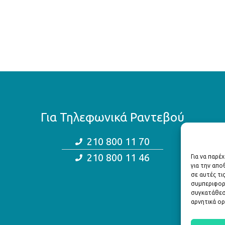
Για Τηλεφωνικά Ραντεβού
210 800 11 70
210 800 11 46
Για να παρέ
για την απ
σε αυτές τι
συμπεριφορ
συγκατάθεση
αρνητικά ορ