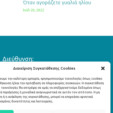
Όταν αγοράζετε γυαλιά ηλίου
Ιούλ 20, 2022
Διεύθυνση:
Διαχείριση Συγκατάθεσης Cookies
Λ. Κηφισίας 324,
Κηφισιά 145 63
χουμε την καλύτερη εμπειρία, χρησιμοποιούμε τεχνολογίες όπως cookies
οθήκευση ή/και την πρόσβαση σε πληροφορίες συσκευών. Η συγκατάθεση
ς τεχνολογίες θα επιτρέψει σε εμάς να επεξεργαστούμε δεδομένα όπως
info@attiko.eu
ά περιήγησης ή μοναδικά αναγνωριστικά σε αυτόν τον ιστότοπο. Η μη
 ή η ανάκληση της συγκατάθεσης, μπορεί να επηρεάσει αρνητικά
ισμένες δυνατότητες και λειτουργίες.