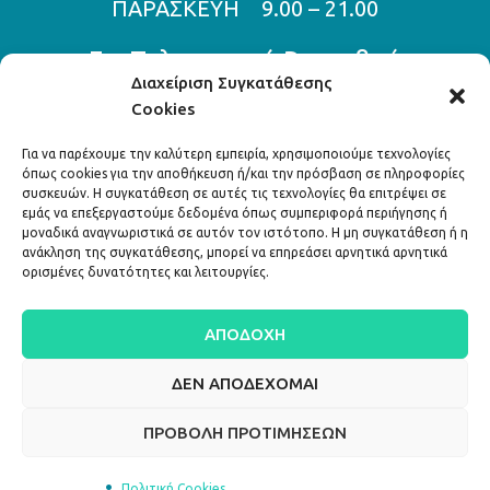
ΠΑΡΑΣΚΕΥΗ 9.00 – 21.00
Για Τηλεφωνικά Ραντεβού
Διαχείριση Συγκατάθεσης
Cookies
210 800 11 70
210 800 11 46
Για να παρέχουμε την καλύτερη εμπειρία, χρησιμοποιούμε τεχνολογίες
όπως cookies για την αποθήκευση ή/και την πρόσβαση σε πληροφορίες
Διεύθυνση:
συσκευών. Η συγκατάθεση σε αυτές τις τεχνολογίες θα επιτρέψει σε
εμάς να επεξεργαστούμε δεδομένα όπως συμπεριφορά περιήγησης ή
μοναδικά αναγνωριστικά σε αυτόν τον ιστότοπο. Η μη συγκατάθεση ή η
Λ. Κηφισίας 324,
ανάκληση της συγκατάθεσης, μπορεί να επηρεάσει αρνητικά αρνητικά
ορισμένες δυνατότητες και λειτουργίες.
Κηφισιά 145 63
ΑΠΟΔΟΧΉ
info@attiko.eu
ΔΕΝ ΑΠΟΔΈΧΟΜΑΙ
ΠΡΟΒΟΛΉ ΠΡΟΤΙΜΉΣΕΩΝ
Copyright ©
2022 Αττικό Οφθαλμολογικό Κέντρο . All rights
Πολιτική Cookies