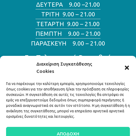
ΔΕΥΤΕΡΑ 9.00 –21.00
ΤΡΙΤΗ 9.00 – 21.00
ΤΕΤΑΡΤΗ 9.00 – 21.00
ΠΕΜΠΤΗ 9.00 – 21.00
ΠΑΡΑΣΚΕΥΗ 9.00 – 21.00
Για Τηλεφωνικά Ραντεβού
Διαχείριση Συγκατάθεσης
Cookies
210 800 11 70
210 800 11 46
Για να παρέχουμε την καλύτερη εμπειρία, χρησιμοποιούμε τεχνολογίες
όπως cookies για την αποθήκευση ή/και την πρόσβαση σε πληροφορίες
συσκευών. Η συγκατάθεση σε αυτές τις τεχνολογίες θα επιτρέψει σε
Διεύθυνση:
εμάς να επεξεργαστούμε δεδομένα όπως συμπεριφορά περιήγησης ή
μοναδικά αναγνωριστικά σε αυτόν τον ιστότοπο. Η μη συγκατάθεση ή η
Λ. Κηφισίας 324,
ανάκληση της συγκατάθεσης, μπορεί να επηρεάσει αρνητικά αρνητικά
ορισμένες δυνατότητες και λειτουργίες.
Κηφισιά 145 63
ΑΠΟΔΟΧΉ