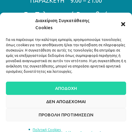
ΠΑΡΑΣΚΕΥΗ 9.00 – 21.00
Για Τηλεφωνικά Ραντεβού
Διαχείριση Συγκατάθεσης
Cookies
210 800 11 70
210 800 11 46
Για να παρέχουμε την καλύτερη εμπειρία, χρησιμοποιούμε τεχνολογίες
όπως cookies για την αποθήκευση ή/και την πρόσβαση σε πληροφορίες
Διεύθυνση:
συσκευών. Η συγκατάθεση σε αυτές τις τεχνολογίες θα επιτρέψει σε
εμάς να επεξεργαστούμε δεδομένα όπως συμπεριφορά περιήγησης ή
μοναδικά αναγνωριστικά σε αυτόν τον ιστότοπο. Η μη συγκατάθεση ή η
Λ. Κηφισίας 324,
ανάκληση της συγκατάθεσης, μπορεί να επηρεάσει αρνητικά αρνητικά
ορισμένες δυνατότητες και λειτουργίες.
Κηφισιά 145 63
ΑΠΟΔΟΧΉ
info@attiko.eu
ΔΕΝ ΑΠΟΔΈΧΟΜΑΙ
ΠΡΟΒΟΛΉ ΠΡΟΤΙΜΉΣΕΩΝ
Copyright ©
2022 Αττικό Οφθαλμολογικό Κέντρο . All rights
Πολιτική Cookies