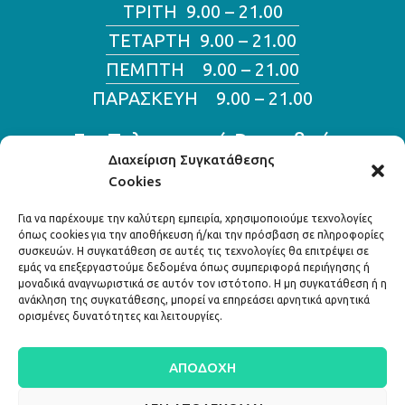
ΤΡΙΤΗ 9.00 – 21.00
ΤΕΤΑΡΤΗ 9.00 – 21.00
ΠΕΜΠΤΗ 9.00 – 21.00
ΠΑΡΑΣΚΕΥΗ 9.00 – 21.00
Για Τηλεφωνικά Ραντεβού
Διαχείριση Συγκατάθεσης
Cookies
210 800 11 70
210 800 11 46
Για να παρέχουμε την καλύτερη εμπειρία, χρησιμοποιούμε τεχνολογίες
όπως cookies για την αποθήκευση ή/και την πρόσβαση σε πληροφορίες
Διεύθυνση:
συσκευών. Η συγκατάθεση σε αυτές τις τεχνολογίες θα επιτρέψει σε
εμάς να επεξεργαστούμε δεδομένα όπως συμπεριφορά περιήγησης ή
μοναδικά αναγνωριστικά σε αυτόν τον ιστότοπο. Η μη συγκατάθεση ή η
Λ. Κηφισίας 324,
ανάκληση της συγκατάθεσης, μπορεί να επηρεάσει αρνητικά αρνητικά
ορισμένες δυνατότητες και λειτουργίες.
Κηφισιά 145 63
ΑΠΟΔΟΧΉ
info@attiko.eu