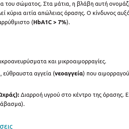
ία του σώματος. Στα μάτια, η βλάβη αυτή ονομά
εί κύρια αιτία απώλειας όρασης. Ο κίνδυνος αυξ
αρρύθμιστο (
HbA1C > 7%
).
ικροανευρύσματα και μικροαιμορραγίες.
 εύθραυστα αγγεία (
νεοαγγεία
) που αιμορραγο
Ωχράς):
Διαρροή υγρού στο κέντρο της όρασης. Εί
ιάβασμα).
σεις