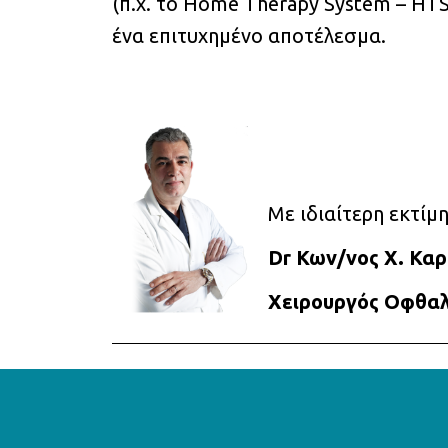
(π.χ. το Home Therapy System – HT
ένα επιτυχημένο αποτέλεσμα.
Με ιδιαίτερη εκτίμ
Dr Κων/νος Χ. Κα
Χειρουργός Οφθαλ