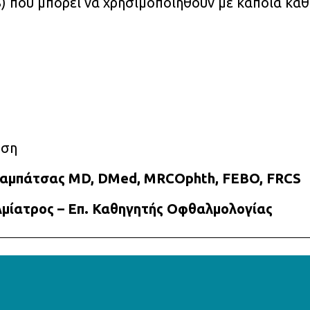
S) που μπορεί να χρησιμοποιηθούν με κάποια κα
ηση
ραμπάτσας MD, DMed, MRCOphth, FEBO, FRCS
μίατρος – Επ. Καθηγητής Οφθαλμολογίας